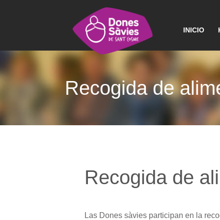
INICIO
Recogida de alim
Recogida de al
Las Dones sàvies participan en la reco