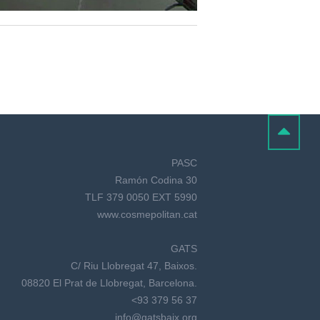
PASC
Ramón Codina 30
TLF 379 0050 EXT 5990
www.cosmepolitan.cat
GATS
C/ Riu Llobregat 47, Baixos.
08820 El Prat de Llobregat, Barcelona.
<93 379 56 37
info@gatsbaix.org