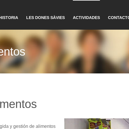
HISTORIA
LES DONES SÀVIES
ACTIVIDADES
CONTACT
entos
imentos
gida y gestión de alimentos