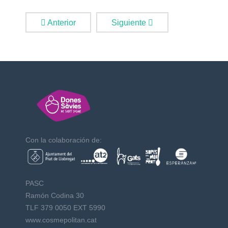
Anterior
Siguiente
Con la colaboración de:
PASC
Ramón Codina 30
TLF 379 0050 EXT 5990
www.cosmepolitan.cat