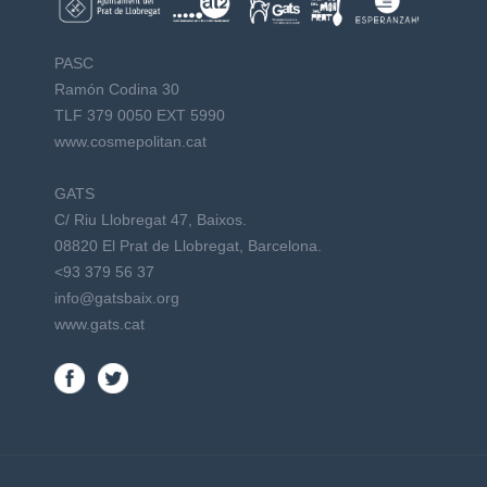
PASC
Ramón Codina 30
TLF 379 0050 EXT 5990
www.cosmepolitan.cat
GATS
C/ Riu Llobregat 47, Baixos.
08820 El Prat de Llobregat, Barcelona.
<93 379 56 37
info@gatsbaix.org
www.gats.cat