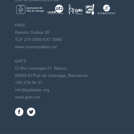
PASC
Ramón Codina 30
TLF 379 0050 EXT 5990
www.cosmepolitan.cat
GATS
C/ Riu Llobregat 47, Baixos.
08820 El Prat de Llobregat, Barcelona.
<93 379 56 37
info@gatsbaix.org
www.gats.cat