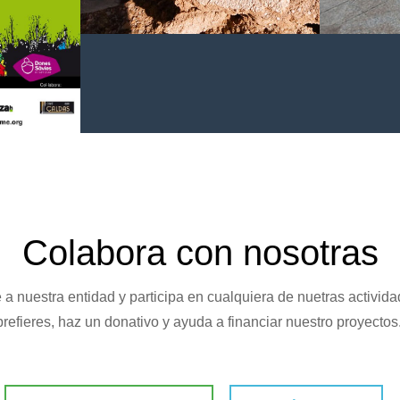
Documental Primera Piedra
4>
Manifesta
pública
ntal con
educación
à
4>
Colabora con nosotras
 a nuestra entidad y participa en cualquiera de nuetras actividad
prefieres, haz un donativo y ayuda a financiar nuestro proyectos