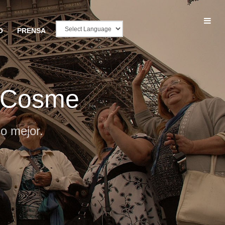
O
PRENSA
t Cosme
o mejor.