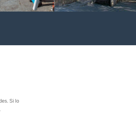
ciones por una sanidad
Reparto alimentos de la Parroquia
 de calidad y por una
San Cosme y San Damián
4>
 pública de calidad
4>
es. Si lo
.