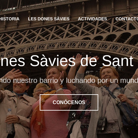
HISTORIA
LES DONES SÀVIES
ACTIVIDADES
CONTACT
nes Sàvies de San
do nuestro barrio y luchando por un mund
CONÓCENOS